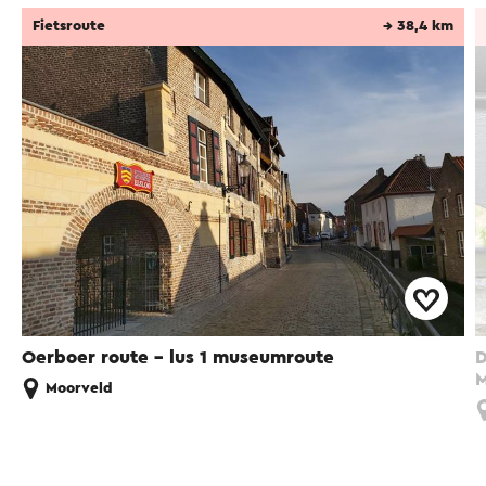
Fietsroute
→ 38,4 km
Oerboer route – lus 1 museumroute
D
M
Moorveld