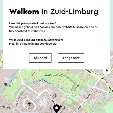
Welkom
in Zuid-Limburg
De kosten voor je huisdier bedragen € 7,50 per
huisdier per nacht.
Leuk dat je inspiratie komt opdoen!
Wij maken gebruik van cookies om onze website te analyseren en de
functionaliteit te verbeteren.
Wil je Zuid-Limburg optimaal ontdekken?
Meer info vind je in ons
cookiebeleid
Akkoord
Aangepast