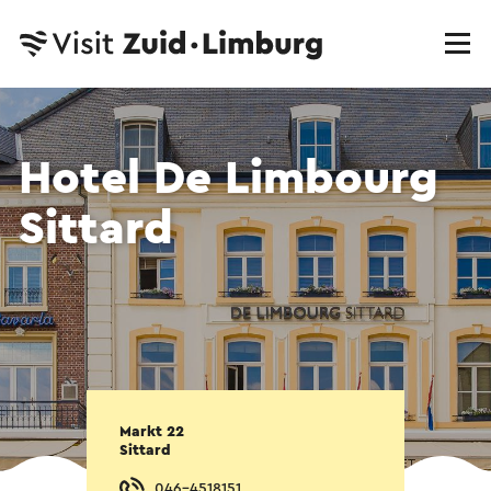
Hotel De Limbourg
Sittard
Markt 22
Sittard
046-4518151