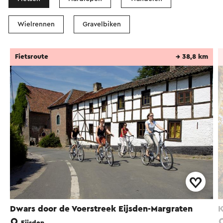
Wielrennen
Gravelbiken
Fietsroute
→ 38,8 km
Dwars door de Voerstreek Eijsden-Margraten
K