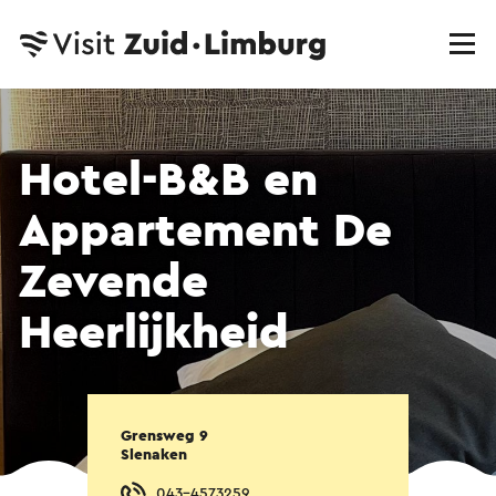
Hotel-B&B en
Appartement De
Zevende
Heerlijkheid
Grensweg 9
Slenaken
043-4573259