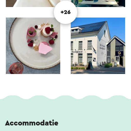
buitenland in Nederland. Ontdek talloze
wandelpaden langs kronkelende riviertjes, geniet
+26
van weidse vergezichten en verken fijne
fietsroutes door pittoreske dorpen met
karakteristieke vakwerkhuizen.
Ook als golfliefhebber zit je hier goed. In de
directe omgeving liggen diverse golfbanen.
Bovendien ligt Slenaken op korte afstand van
steden als Maastricht, Aken en Luik, en van
gezellige stadjes zoals Valkenburg aan de Geul en
Monschau (D).
Accommodatie