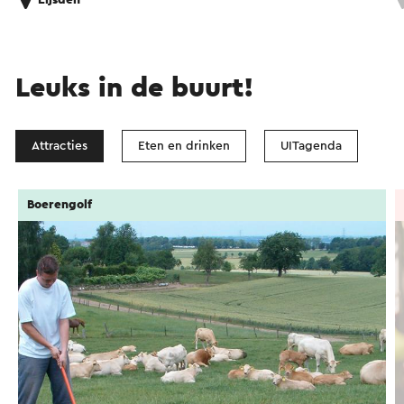
Eijsden
Leuks in de buurt!
Attracties
Eten en drinken
UITagenda
Boerengolf