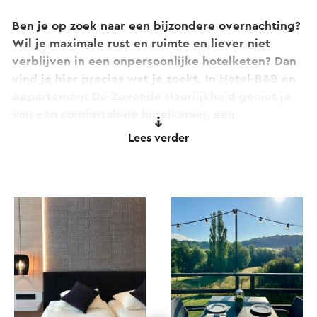
Ben je op zoek naar een bijzondere overnachting?
Wil je maximale rust en ruimte en liever niet
verblijven in een onpersoonlijke hotelketen? Dan
vind je hier precies wat je zoekt. In Hotel-B&B en
Appartement De Zevende Heerlijkheid geniet je
van een comfortabele hotelkamer, een
schitterende omgeving en heerlijk eten.
Lees verder
Op de begane grond bevindt zich restaurant
LUQS, een heerlijke plek voor culinaire
verrassingen. Bij restaurant LUQS proef je casual
fine dining met producten uit de eigen streek,
verfijnde smaken, bereidingen mét en zonder
fratsen en een ongedwongen sfeer.
Slenaken en het Heuvelland staan bekend om het
prachtige vijfsterrenlandschap: een stukje