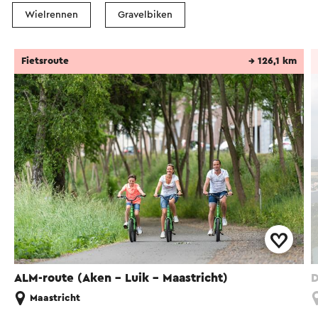
Wielrennen
Gravelbiken
Fietsroute
→ 126,1 km
ALM-route (Aken - Luik - Maastricht)
D
Maastricht