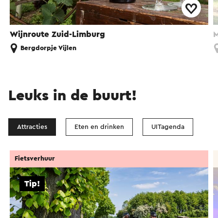
Wijnroute Zuid-Limburg
M
Bergdorpje Vijlen
Leuks in de buurt!
Attracties
Eten en drinken
UITagenda
Fietsverhuur
Tip!