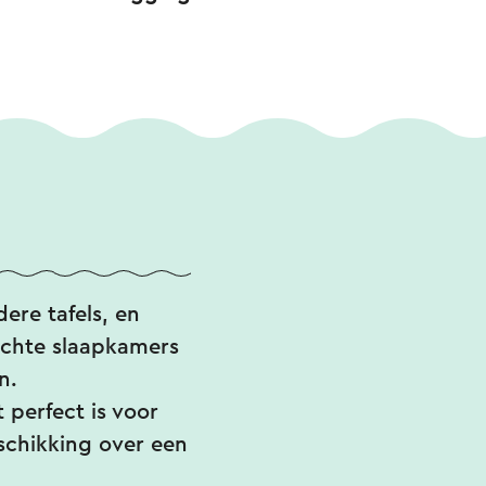
ere tafels, en
richte slaapkamers
n.
 perfect is voor
eschikking over een