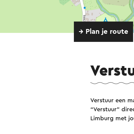
→ Plan je route
Verst
Verstuur een ma
“Verstuur” dire
Limburg met j