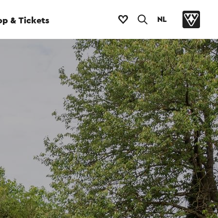
NL
p & Tickets