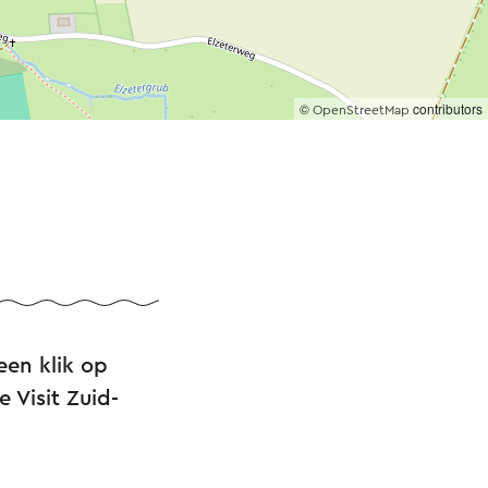
©
contributors
OpenStreetMap
een klik op
 Visit Zuid-