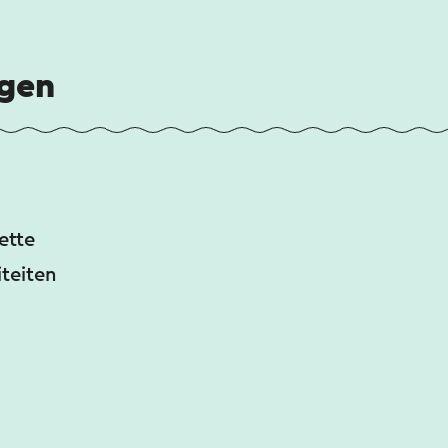
ngen
ette
iteiten
)