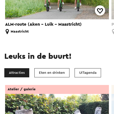
ALM-route (Aken - Luik - Maastricht)
P
Maastricht
Leuks in de buurt!
Attracties
Eten en drinken
UITagenda
Atelier / galerie