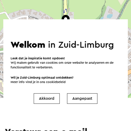
Welkom
in Zuid-Limburg
Leuk dat je inspiratie komt opdoen!
Wij maken gebruik van cookies om onze website te analyseren en de
functionaliteit te verbeteren.
Wil je Zuid-Limburg optimaal ontdekken?
Meer info vind je in ons
cookiebeleid
©
contributors
OpenStreetMap
→ Plan je route
Akkoord
Aangepast