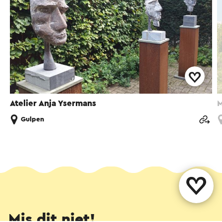
Atelier Anja Ysermans
M
Gulpen
Mis dit niet!