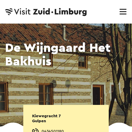
De Wijngaard Het
Bakhuis
Kiewegracht 7
Gulpen
0434501180