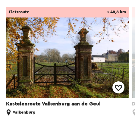
Fietsroute
→ 48,8 km
Kastelenroute Valkenburg aan de Geul
D
Valkenburg