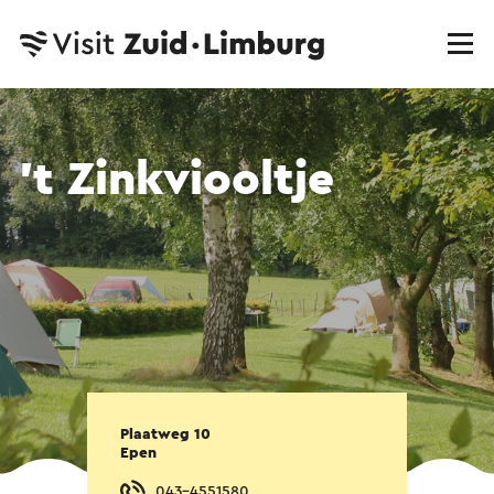
't Zinkviooltje
Plaatweg 10
Epen
043-4551580