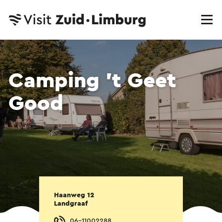
Camping 't Geet
Good
Haanweg 12
Landgraaf
06-11002288