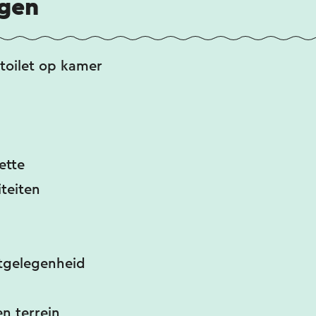
ngen
toilet op kamer
ette
iteiten
)
tgelegenheid
n terrein