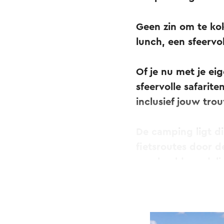
Geen zin om te kok
lunch, een sfeervol
Of je nu met je ei
sfeervolle safarite
inclusief jouw tro
De camping ligt di
fietsroutes door 
voorbeeldwandelin
Epen – Familiespeu
Vijlen - Camerig (8
Epen (5,9 kilomete