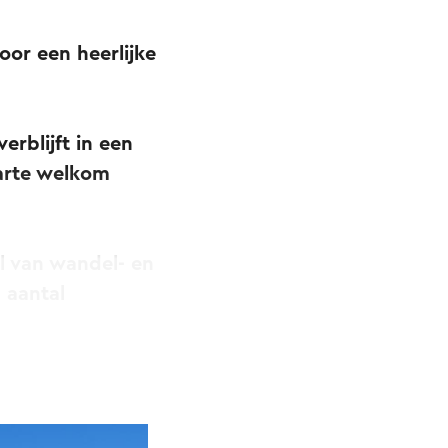
oor een heerlijke
erblijft in een
harte welkom
al van wandel- en
 aantal