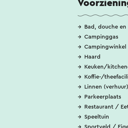
Voorzieni
Bad, douche en 
Campinggas
Campingwinkel
Haard
Keuken/kitchen
Koffie-/theefacil
Linnen (verhuur
Parkeerplaats
Restaurant / Ee
Speeltuin
Sportveld / Eige