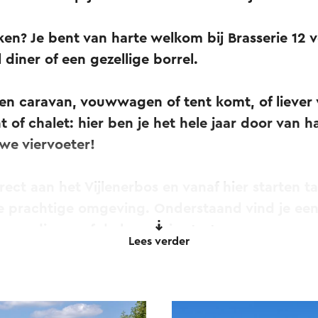
en? Je bent van harte welkom bij Brasserie 12 v
 diner of een gezellige borrel.
gen caravan, vouwwagen of tent komt, of liever v
nt of chalet: hier ben je het hele jaar door van 
uwe viervoeter!
rect aan het Vijlenerbos en vanaf hier starten t
de prachtige omgeving. Onderstaand vind je een
gen die vanaf de brasserie starten.
Lees verder
rtocht (4,5 kilometer).
,8 kilometer).
r).