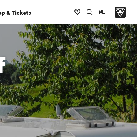
NL
p & Tickets
f