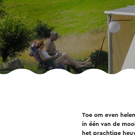
Toe om even helem
in één van de mooi
het prachtige heuv