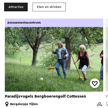
Attracties
Eten en drinken
Amusementscentrum
Paradijsvogels Bergboerengolf Cottessen
P
Bergdorpje Vijlen