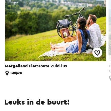
Mergelland Fietsroute Zuid-lus
F
E
Gulpen
Leuks in de buurt!