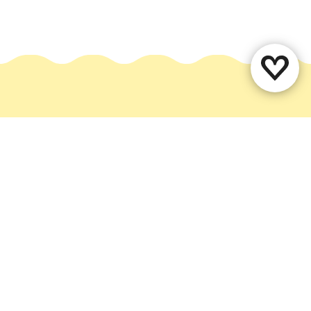
Mis dit niet!
Meld je aan voor onze nieuwsbrief en ontvang met
regelmaat nieuwe inspiratie over het mooiste
stukje Nederland.