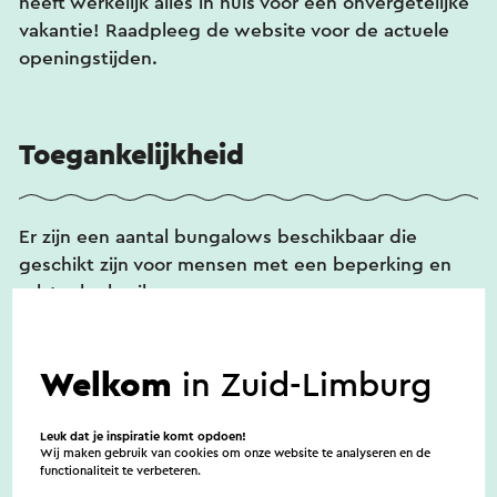
heeft werkelijk alles in huis voor een onvergetelijke
vakantie! Raadpleeg de website voor de actuele
openingstijden.
Toegankelijkheid
Er zijn een aantal bungalows beschikbaar die
geschikt zijn voor mensen met een beperking en
rolstoelgebruikers.
Welkom
in Zuid-Limburg
Huisdieren
Leuk dat je inspiratie komt opdoen!
Wij maken gebruik van cookies om onze website te analyseren en de
Er zijn woningen beschikbaar waar huisdieren zijn
functionaliteit te verbeteren.