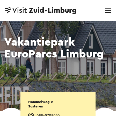
Vakantiepark
EuroParcs Limburg
Hommelweg 2
Susteren
088-0708030