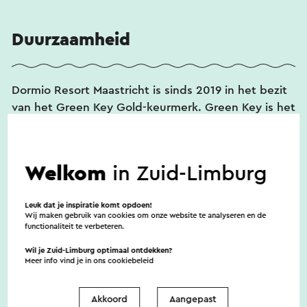
Duurzaamheid
Dormio Resort Maastricht is sinds 2019 in het bezit
van het Green Key Gold-keurmerk. Green Key is het
grootste duurzaamheidskeurmerk voor de
toeristische en recreatieve branche in Nederland.
Welkom
in Zuid-Limburg
Huisdieren
Leuk dat je inspiratie komt opdoen!
Wij maken gebruik van cookies om onze website te analyseren en de
functionaliteit te verbeteren.
Op het resort zijn honden in veel accommodaties
Wil je Zuid-Limburg optimaal ontdekken?
Meer info vind je in ons
cookiebeleid
toegestaan.
Akkoord
Aangepast
In bepaalde woningtypes (Prestige (panorama)