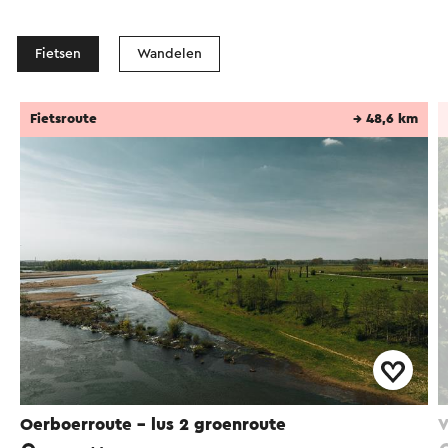
Fietsen
Wandelen
Fietsroute
→ 48,6 km
Oerboerroute – lus 2 groenroute
V