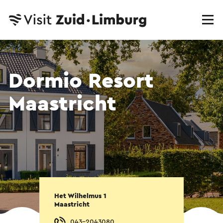
Dormio Resort
Maastricht
Het Wilhelmus 1
Maastricht
043-2043080