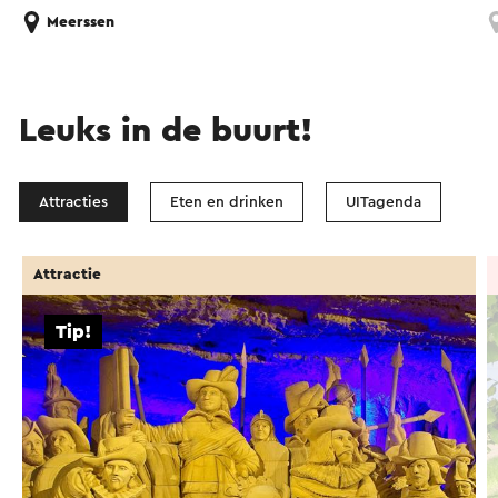
Meerssen
Leuks in de buurt!
Attracties
Eten en drinken
UITagenda
Attractie
Tip!