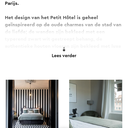
Parijs.
Het design van het Petit Hôtel is geheel
geïnspireerd op de oude charmes van de stad van
de liefde; de wanden zijn bekleed met een
typerend zwart wit gestreept behang,
de
authentieke houten vloeren zijn bekleed met luxe
lopers
en aan het plafond dansen grote
Lees verder
kroonluchters in een modern design.
Het patioterras, gesitueerd in de privéparktuin
van de villa, bevindt zich aan de achterzijde van
de ontbijtsalon waar je in alle rust kunt genieten
van een grand café en petit déjeuner.