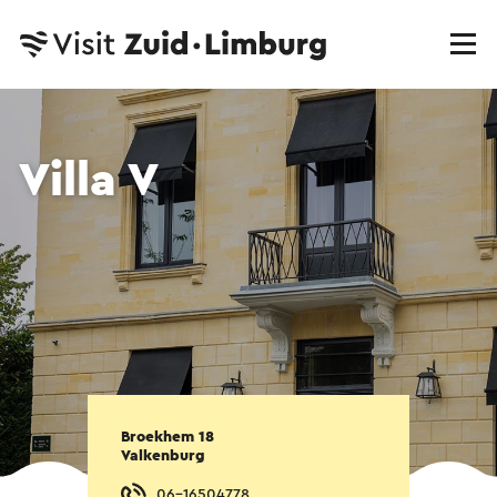
Villa V
Broekhem 18
Valkenburg
06-16504778