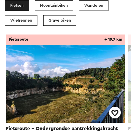
Fietsen
Mountainbiken
Wandelen
Wielrennen
Gravelbiken
Fietsroute
→ 19,7 km
Fietsroute - Ondergrondse aantrekkingskracht
F