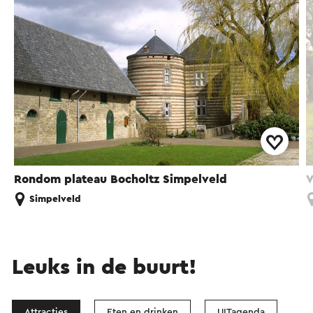
Rondom plateau Bocholtz Simpelveld
V
Simpelveld
Leuks in de buurt!
Attracties
Eten en drinken
UITagenda