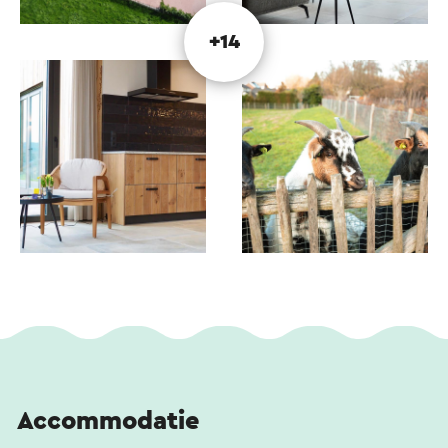
Bedandbreakfast.nl. Gasten prijzen de B&B
consequent om de combinatie van een historisch
+14
pand met een modern, luxe interieur.
Belangrijkste pluspunten uit recensies
Locatie en uitzicht: de ligging in het Geuldal
wordt vaak als sprookjesachtig omschreven. Het
terras biedt een weids uitzicht over de Limburgse
heuvels en dit wordt door vrijwel alle bezoekers
als een groot pluspunt ervaren.
Gastvrijheid: eigenaren Erik en Margreet krijgen
veel lof voor hun persoonlijke benadering, tips
voor wandel- en fietsroutes en het feit dat zij
gasten echt in de watten leggen.
Ontbijt: het ontbijt wordt omschreven als
Accommodatie
uitgebreid, vers en met zorg bereid.