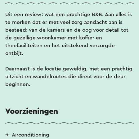
Hygiëne en comfort: bezoekers geven extreem
Uit een review: wat een prachtige B&B. Aan alles is
hoge cijfers (vaak een 9,8) voor de schoonmaak en
te merken dat er met veel zorg aandacht aan is
de kwaliteit van de bedden.
besteed: van de kamers en de oog voor detail tot
de gezellige woonkamer met koffie- en
theefaciliteiten en het uitstekend verzorgde
ontbijt.
Daarnaast is de locatie geweldig, met een prachtig
uitzicht en wandelroutes die direct voor de deur
beginnen.
Voorzieningen
Airconditioning