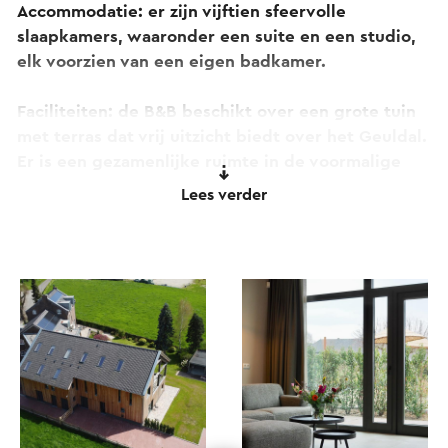
Accommodatie: er zijn vijftien sfeervolle
slaapkamers, waaronder een suite en een studio,
elk voorzien van een eigen badkamer.
Faciliteiten: de B&B beschikt over een grote tuin
met terras dat vrij uitzicht biedt over het Geuldal.
Er is een gezamenlijke ruimte in de voormalige
stal voor ontbijt en ontspanning.
Lees verder
De uitzonderlijk mooie ligging van de Hof van
Kleeberg garandeert jou een heerlijk en rustig
verblijf middenin de natuur. Ver van doorgaande
wegen en drukte.
Dit is wat AI zegt: Hof van Kleeberg wordt door
gasten uitstekend beoordeeld met een
gemiddelde score van 9,4 tot 9,5 op grote
boekingsplatforms zoals Booking.com en