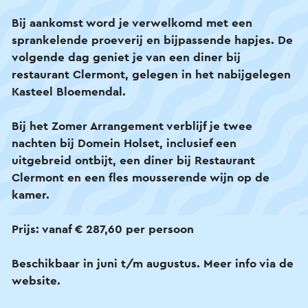
verse streekproducten.
Bij aankomst word je verwelkomd met een
sprankelende proeverij en bijpassende hapjes. De
Geniet van Limburgse mousserende wijnen en
volgende dag geniet je van een diner bij
bites.
restaurant Clermont, gelegen in het nabijgelegen
Kasteel Bloemendal.
Tijdens een rondleiding en proeverij leer je alles
over het vakmanschap waarmee de wijnen
Bij het Zomer Arrangement verblijf je twee
gemaakt worden.
nachten bij Domein Holset, inclusief een
uitgebreid ontbijt, een diner bij Restaurant
Huur een luxe e-bike om het Heuvelland te
Clermont en een fles mousserende wijn op de
verkennen.
kamer.
Voor de optimale ervaring boek je een van de
Prijs: vanaf € 287,60 per persoon
bruisende arrangementen via de direct boeken-
link.
Beschikbaar in juni t/m augustus. Meer info via de
website.