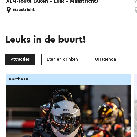
ALM-route (Aken - Luik - Maastricht)
W
Maastricht
Leuks in de buurt!
Attracties
Eten en drinken
UITagenda
Kartbaan