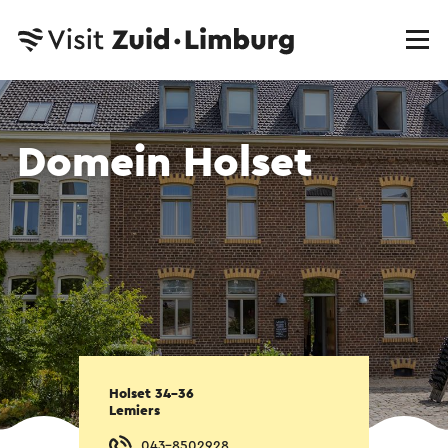
Domein Holset
Holset 34-36
Lemiers
043-8502928