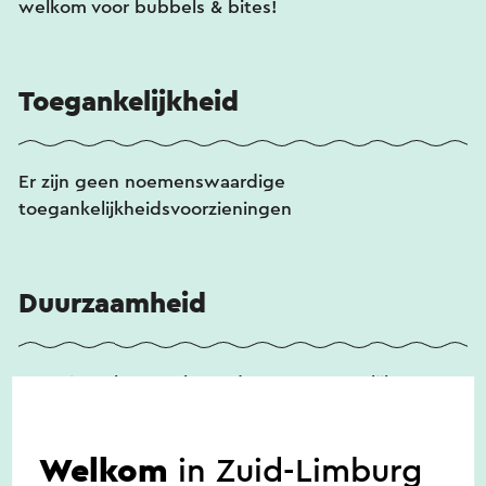
welkom voor bubbels & bites!
Toegankelijkheid
Er zijn geen noemenswaardige
toegankelijkheidsvoorzieningen
Duurzaamheid
Domein Holset werkt zo duurzaam mogelijk,
volgens biologische principes en met oog voor
biodiversiteit en natuurlijk bodembeheer.
Welkom
in Zuid-Limburg