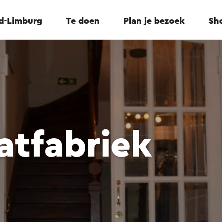
id-Limburg
Te doen
Plan je bezoek
Sho
atfabriek