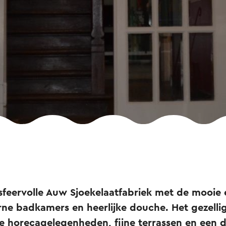
sfeervolle Auw Sjoekelaatfabriek met de mooie
e badkamers en heerlijke douche. Het gezelli
e horecagelegenheden, fijne terrassen en een d