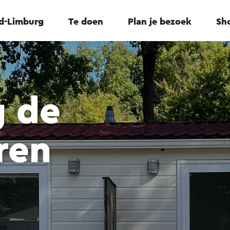
id-Limburg
Te doen
Plan je bezoek
Sho
 de
ren