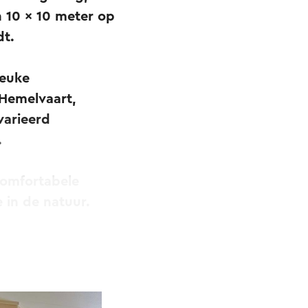
 10 x 10 meter op
dt.
leuke
 Hemelvaart,
varieerd
.
comfortabele
 in de natuur.
gebied, een waar
 de natuur én het