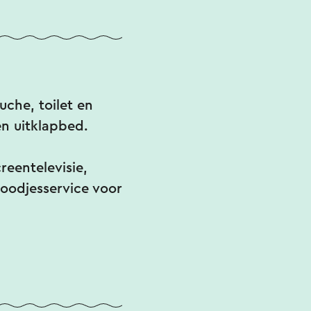
che, toilet en
n uitklapbed.
reentelevisie,
roodjesservice voor