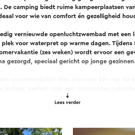
ns. De camping biedt ruime kampeerplaatsen van
 ideaal voor wie van comfort én gezelligheid hou
lledig vernieuwde openluchtzwembad met een 
é plek voor waterpret op warme dagen. Tijdens
zomervakantie (zes weken) wordt ervoor een ge
 gezorgd, speciaal gericht op jonge gezinnen
 in een accommodatie? Kies dan voor één van de 
lle lodges, perfect voor een ontspannen vakantie
Lees verder
oren ligt aan de rand van een uitgestrekt bos
el- en fietsliefhebbers. Hier vind je de rust van
faciliteiten.