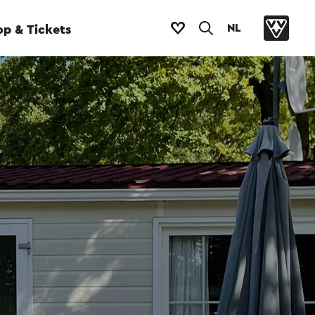
NL
p & Tickets