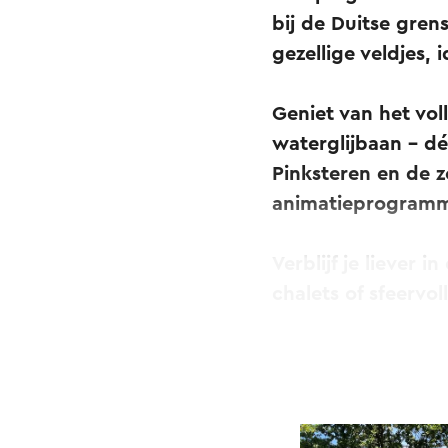
bij de Duitse gre
gezellige veldjes,
Geniet van het vo
waterglijbaan – d
Pinksteren en de 
animatieprogramma
Verblijf je liever
chalets of sfeervo
Camping de Watert
paradijs voor wand
comfort van goede 