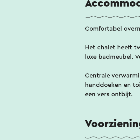
Accommod
Comfortabel overn
Het chalet heeft t
luxe badmeubel. V
Centrale verwarming
handdoeken en toil
een vers ontbijt.
Voorzieni