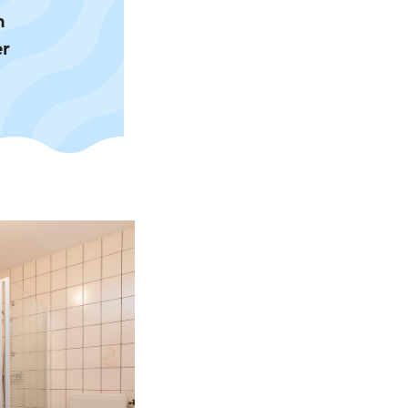
n
er
.