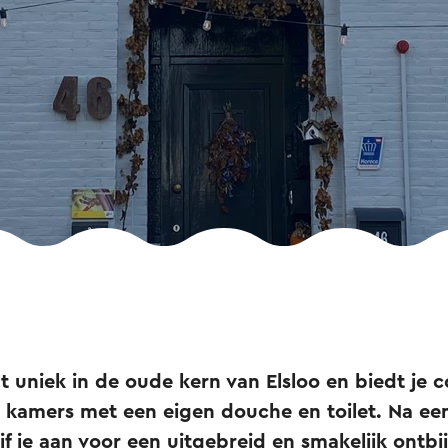
gt uniek in de oude kern van Elsloo en biedt je 
e kamers met een eigen douche en toilet. Na een
f je aan voor een uitgebreid en smakelijk ontbij