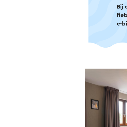
Bij
fie
e-b