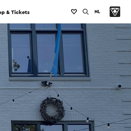
NL
p & Tickets