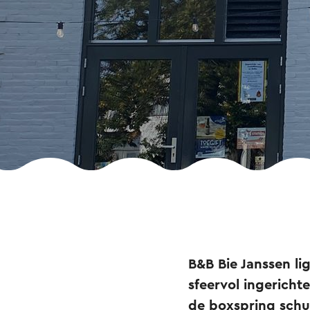
B&B Bie Janssen li
sfeervol ingericht
de boxspring schui