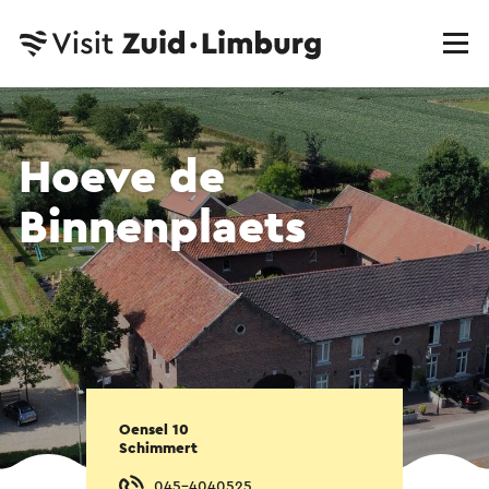
Hoeve de
Binnenplaets
Oensel 10
Schimmert
045-4040525