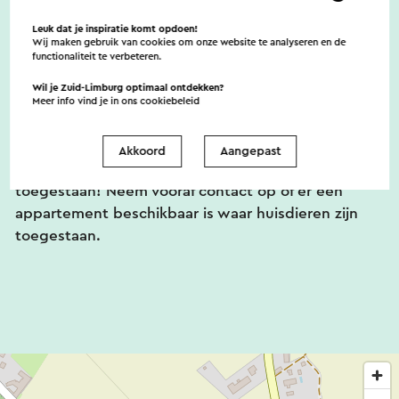
Er zijn geen noemenswaardige
toegankelijkheidsvoorzieningen
Leuk dat je inspiratie komt opdoen!
Wij maken gebruik van cookies om onze website te analyseren en de
functionaliteit te verbeteren.
Wil je Zuid-Limburg optimaal ontdekken?
Huisdieren
Meer info vind je in ons
cookiebeleid
Akkoord
Aangepast
Viervoeters zijn bij Hoeve de Binnenplaets
toegestaan! Neem vooraf contact op of er een
appartement beschikbaar is waar huisdieren zijn
toegestaan.