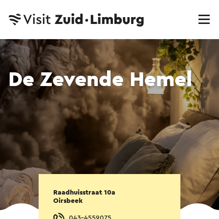
De Zevende Hemel
Raadhuisstraat 10a
Oirsbeek
043-4559075