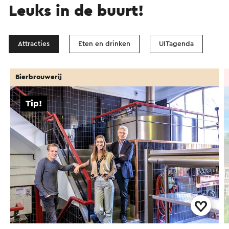
Leuks in de buurt!
Attracties
Eten en drinken
UITagenda
Bierbrouwerij
Tip!