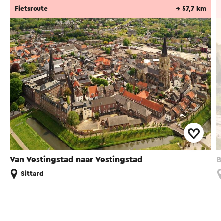
Fietsroute
→ 57,7 km
Van Vestingstad naar Vestingstad
B
Sittard