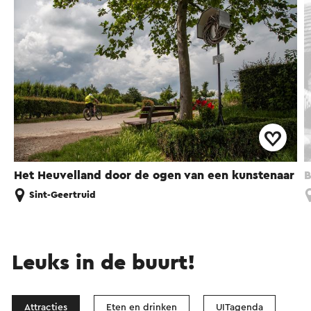
Het Heuvelland door de ogen van een kunstenaar
B
Sint-Geertruid
Leuks in de buurt!
Attracties
Eten en drinken
UITagenda