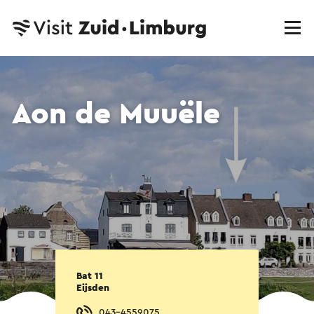
Aon de Muuële
Bat 11
Eijsden
043-4559075