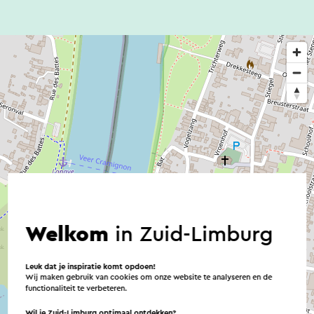
Welkom
in Zuid-Limburg
Leuk dat je inspiratie komt opdoen!
Wij maken gebruik van cookies om onze website te analyseren en de
functionaliteit te verbeteren.
Wil je Zuid-Limburg optimaal ontdekken?