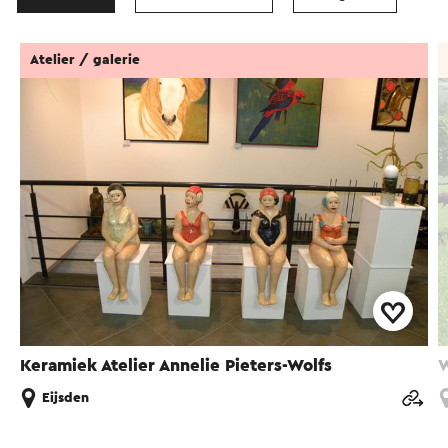
Atelier / galerie
Keramiek Atelier Annelie Pieters-Wolfs
W
Eijsden