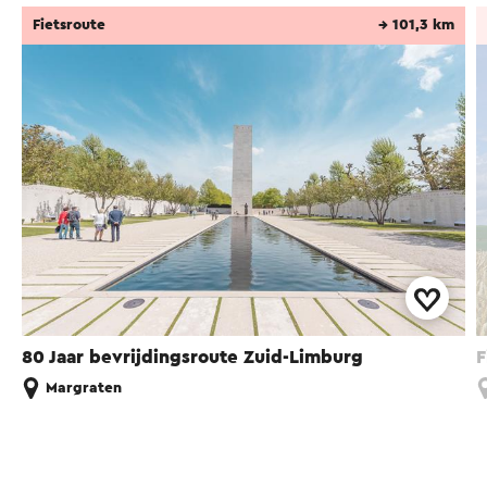
Fietsroute
→ 101,3 km
80 Jaar bevrijdingsroute Zuid-Limburg
F
Margraten