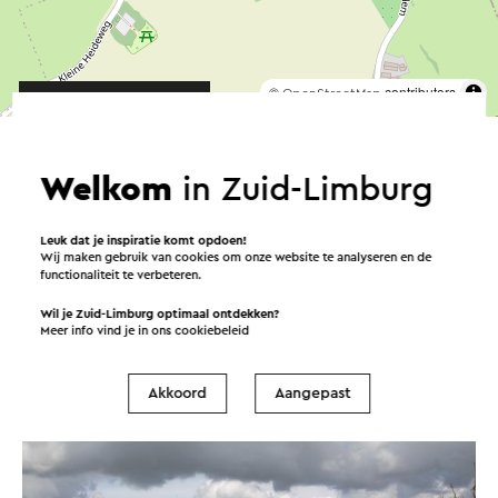
©
contributors
OpenStreetMap
→ Plan je route
Welkom
in Zuid-Limburg
Overnachten in Walem
Leuk dat je inspiratie komt opdoen!
Wij maken gebruik van cookies om onze website te analyseren en de
functionaliteit te verbeteren.
Wil je Zuid-Limburg optimaal ontdekken?
Kamperen
Vakantiehuisjes
Meer info vind je in ons
cookiebeleid
Boerderijcamping
Akkoord
Aangepast