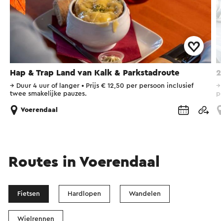
Hap & Trap Land van Kalk & Parkstadroute
2
→
Duur 4 uur of langer
•
Prijs € 12,50 per persoon inclusief
twee smakelijke pauzes.
p
Voerendaal
Routes in Voerendaal
Fietsen
Hardlopen
Wandelen
Wielrennen