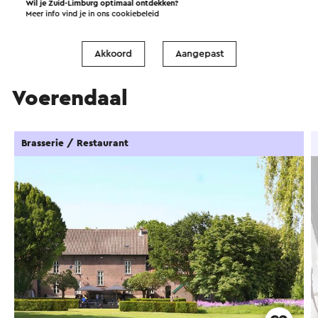
Voerendaal
Wil je Zuid-Limburg optimaal ontdekken?
Meer info vind je in ons
cookiebeleid
Akkoord
Aangepast
Eten en drinken in
Voerendaal
Brasserie / Restaurant