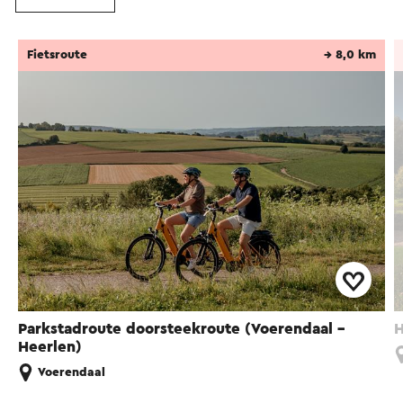
Fietsroute
→ 8,0 km
Parkstadroute doorsteekroute (Voerendaal -
H
Heerlen)
Voerendaal