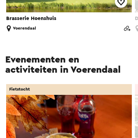
Brasserie Hoenshuis
D
Voerendaal
Evenementen en
activiteiten in Voerendaal
Fietstocht