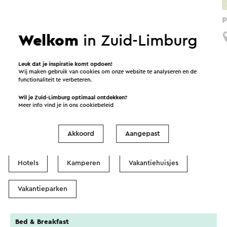
Paradijsvogels Bergboerengolf Cottessen
P
Welkom
in Zuid-Limburg
Bergdorpje Vijlen
Leuk dat je inspiratie komt opdoen!
Wij maken gebruik van cookies om onze website te analyseren en de
functionaliteit te verbeteren.
Overnachten in Bergdorpje
Wil je Zuid-Limburg optimaal ontdekken?
Vijlen
Meer info vind je in ons
cookiebeleid
Akkoord
Aangepast
Bed & Breakfasts
Groepsaccommodaties
Hotels
Kamperen
Vakantiehuisjes
Vakantieparken
Bed & Breakfast