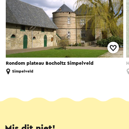
Rondom plateau Bocholtz Simpelveld
H
Simpelveld
Mis dit niet!