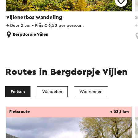
Vijlenerbos wandeling
S
→
Duur 2 uur
•
Prijs € 6,50 per persoon.
Bergdorpje Vijlen
Routes in Bergdorpje Vijlen
Fietsen
Wandelen
Wielrennen
Fietsroute
→ 23,1 km