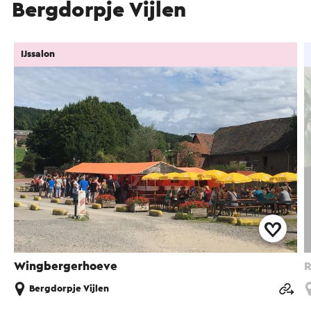
Bergdorpje Vijlen
IJssalon
Wingbergerhoeve
R
Bergdorpje Vijlen