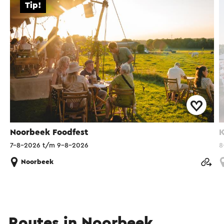
Tip!
Noorbeek Foodfest
K
7-8-2026 t/m 9-8-2026
8
Noorbeek
Routes in Noorbeek