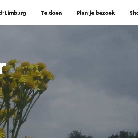
id-Limburg
Te doen
Plan je bezoek
Sho
r