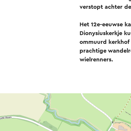
verstopt achter d
Het 12e-eeuwse kast
Dionysiuskerkje k
ommuurd kerkhof e
prachtige wandelro
wielrenners.