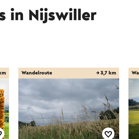
 in Nijswiller
 km
Wandelroute
→ 3,7 km
Wa