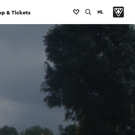
NL
p & Tickets