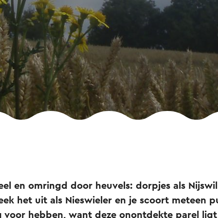
el en omringd door heuvels: dorpjes als Nijswill
ek het uit als Nieswieler en je scoort meteen pu
g voor hebben, want deze onontdekte parel ligt