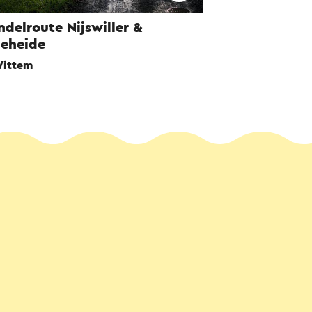
delroute Nijswiller &
eheide
ittem