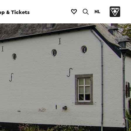
NL
p & Tickets