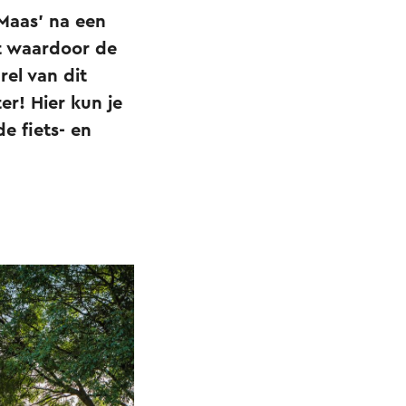
 Maas’ na een
t waardoor de
rel van dit
r! Hier kun je
e fiets- en