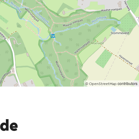
©
contributors
OpenStreetMap
 de