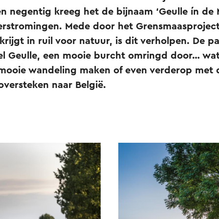
en negentig kreeg het de bijnaam ‘Geulle ín de
verstromingen. Mede door het Grensmaasprojec
ijgt in ruil voor natuur, is dit verholpen. De pa
el Geulle, een mooie burcht omringd door… wate
mooie wandeling maken of even verderop met d
oversteken naar België.