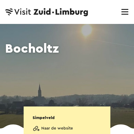
Bocholtz
Simpelveld
Naar de website