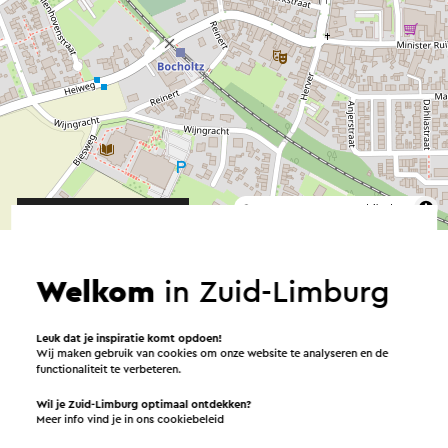
©
contributors
OpenStreetMap
→ Plan je route
Welkom
in Zuid-Limburg
Overnachten in Bocholtz
Leuk dat je inspiratie komt opdoen!
Wij maken gebruik van cookies om onze website te analyseren en de
functionaliteit te verbeteren.
Wil je Zuid-Limburg optimaal ontdekken?
Vakantiehuisje
Meer info vind je in ons
cookiebeleid