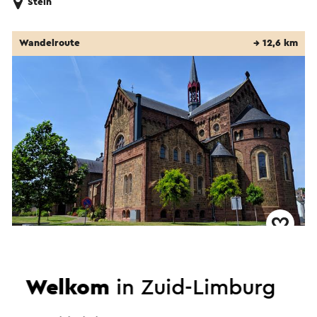
Stein
Wandelroute
→ 12,6 km
Beleef het erfgoed van Beek
Welkom
in Zuid-Limburg
Beek