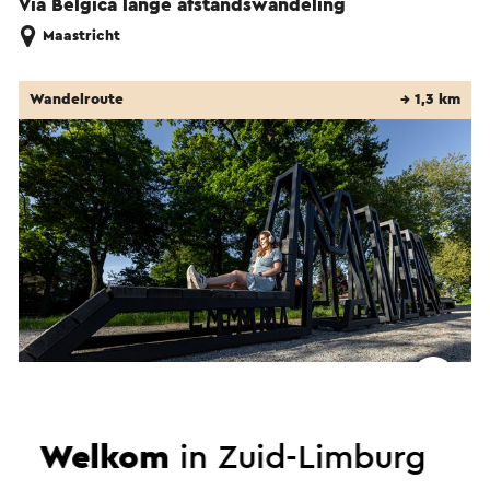
Via Belgica lange afstandswandeling
Maastricht
Wandelroute
→ 1,3 km
Mindwalk Brunssum
Welkom
in Zuid-Limburg
Brunssum