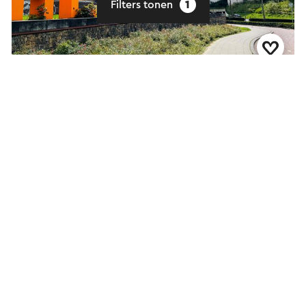
Filters tonen
1
Stadswandeling Heerlen
Heerlen
Wandelroute
→ 11,8 km