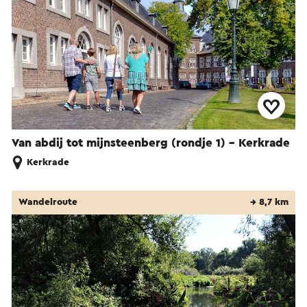
Van abdij tot mijnsteenberg (rondje 1) - Kerkrade
Kerkrade
Wandelroute
→ 8,7 km