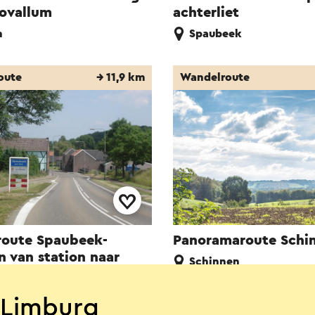
iovallum
achterliet
n
Spaubeek
oute
→ 11,9 km
Wandelroute
oute Spaubeek-
Panoramaroute Schi
n van station naar
Schinnen
eek
-Limburg