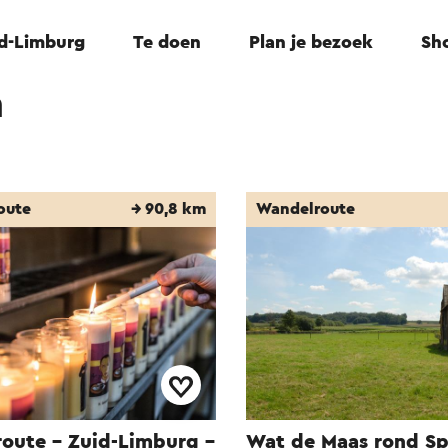
id-Limburg
Te doen
Plan je bezoek
Sho
n
oute
→ 90,8 km
Wandelroute
oute - Zuid-Limburg -
Wat de Maas rond S