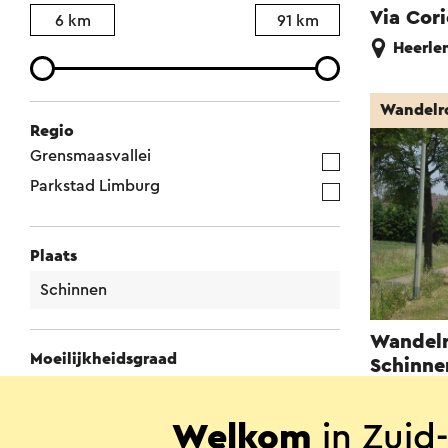
Via Cor
6 km
91 km
Heerle
Wandelr
Regio
Grensmaasvallei
Parkstad Limburg
Plaats
Wandelr
Moeilijkheidsgraad
Schinne
Makkelijk
station
Gemiddeld
Spaub
Welkom
in Zuid
Heel moeilijk