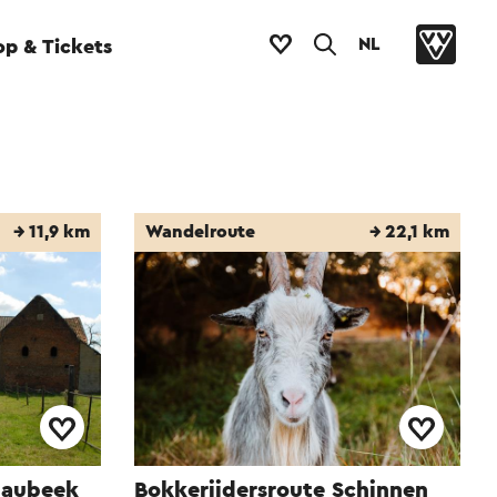
NL
p & Tickets
→ 11,9 km
Wandelroute
→ 22,1 km
paubeek
Bokkerijdersroute Schinnen