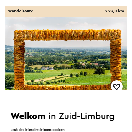
Wandelroute
→ 93,0 km
Krijtlandpad
Maastricht
Welkom
in Zuid-Limburg
Wandelroute
→ 6,1 km
Leuk dat je inspiratie komt opdoen!