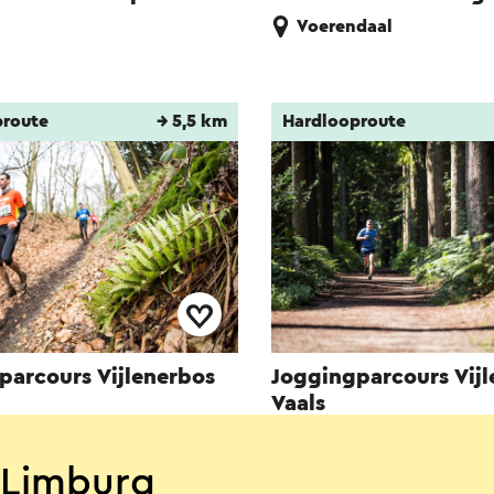
Voerendaal
proute
→ 5,5 km
Hardlooproute
parcours Vijlenerbos
Joggingparcours Vijl
Vaals
Vaals
-Limburg