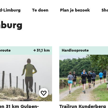
id-Limburg
Te doen
Plan je bezoek
Sho
mburg
proute
→ 31,1 km
Hardlooproute
pen 31 km Gulpen-
Trailrun Kunderberg