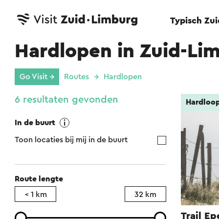
Typisch Zu
Hardlopen in Zuid-Li
Go Visit →
Routes
Hardlopen
6 resultaten gevonden
Hardloo
In de buurt
Toon locaties bij mij in de buurt
Route lengte
< 1 km
32 km
Trail E