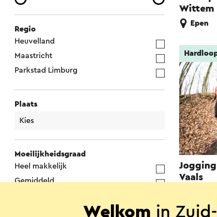
Wittem
Epen
Regio
Heuvelland
Hardloo
Maastricht
Parkstad Limburg
Plaats
Moeilijkheidsgraad
Jogging
Heel makkelijk
Vaals
Gemiddeld
Vaals
Moeilijk
Welkom
in Zuid
Heel moeilijk