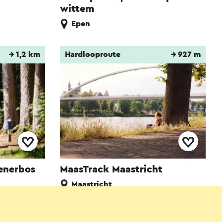
wittem
Epen
→ 1,2 km
Hardlooproute
→ 927 m
enerbos
MaasTrack Maastricht
Maastricht