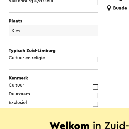
Valkenburg a/d Geul
Bunde
Plaats
Typisch Zuid-Limburg
Cultuur en religie
Kenmerk
Cultuur
Duurzaam
Exclusief
Monument
Trouwen
Welkom
in Zuid
Unieke locatie