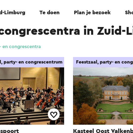
id-Limburg
Te doen
Plan je bezoek
Sho
 congrescentra in Zuid-
y- en congrescentra
l, party- en congrescentrum
Feestzaal, party- en con
spoort
Kasteel Oost Valken