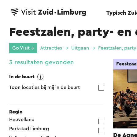
Typisch Zu
Feestzalen, party- en
Go Visit →
Attracties
Uitgaan
Feestzalen, part
3 resultaten gevonden
Feestzaa
In de buurt
Toon locaties bij mij in de buurt
Regio
Heuvelland
Parkstad Limburg
De Agne