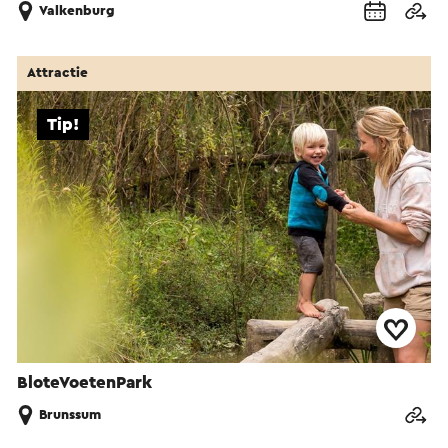
Valkenburg
Attractie
Tip!
BloteVoetenPark
Brunssum