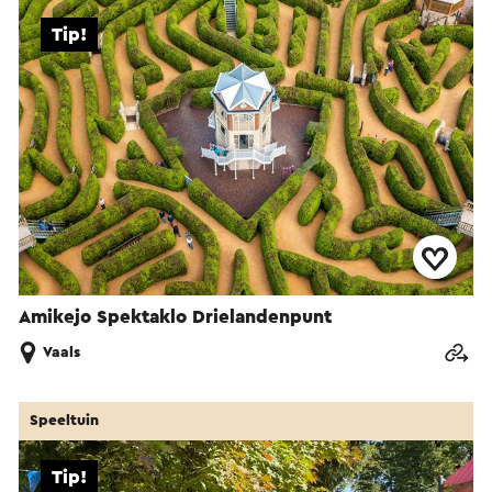
Tip!
Amikejo Spektaklo Drielandenpunt
Vaals
Speeltuin
Tip!