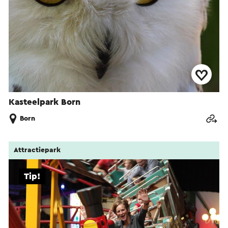
Kasteelpark Born
Born
Attractiepark
Tip!