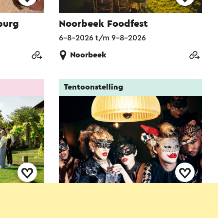
burg
Noorbeek Foodfest
6-8-2026 t/m 9-8-2026
Noorbeek
Tentoonstelling
roeverij
My Circus by Ellen von
Unwerth