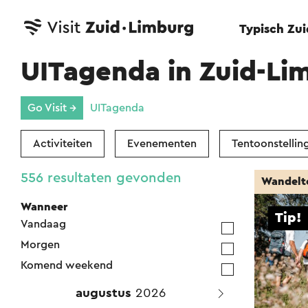
Typisch Zu
UITagenda in Zuid-Li
Go Visit →
UITagenda
Activiteiten
Evenementen
Tentoonstellin
556 resultaten gevonden
Wandelt
Wanneer
Tip!
Vandaag
Morgen
Komend weekend
augustus