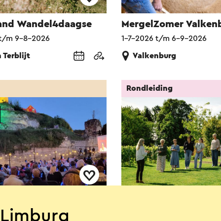
and Wandel4daagse
MergelZomer Valken
t/m 9-8-2026
1-7-2026 t/m 6-9-2026
 Terblijt
Valkenburg
Rondleiding
ovies
Rondleiding en wijnp
-Limburg
bij Domein Holset
data beschikbaar