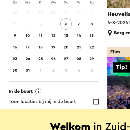
Zo
Ma
Di
Wo
Do
Vr
Za
26
27
28
29
30
31
1
Heuvell
6-8-2026 
2
3
4
5
6
7
8
Berg en
9
10
11
12
13
14
15
16
17
18
19
20
21
22
Film
23
24
25
26
27
28
29
Tip!
30
31
1
2
3
4
5
In de buurt
Toon locaties bij mij in de buurt
MergelM
Welkom
in Zuid
Regio
Meerdere 