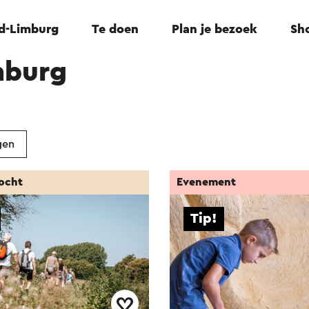
id-Limburg
Te doen
Plan je bezoek
Sho
mburg
gen
ocht
Evenement
Tip!