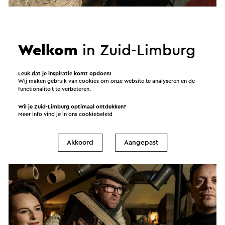
Welkom
in Zuid-Limburg
Leuk dat je inspiratie komt opdoen!
Auditiedag toneel Pitboel Art School
Wij maken gebruik van cookies om onze website te analyseren en de
functionaliteit te verbeteren.
29-8-2026
Wil je Zuid-Limburg optimaal ontdekken?
Sittard
Meer info vind je in ons
cookiebeleid
Toneel voorstelling
Akkoord
Aangepast