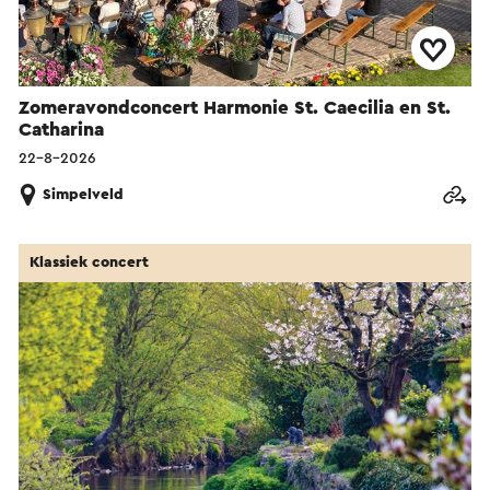
Zomeravondconcert Harmonie St. Caecilia en St.
Catharina
22-8-2026
Simpelveld
Klassiek concert