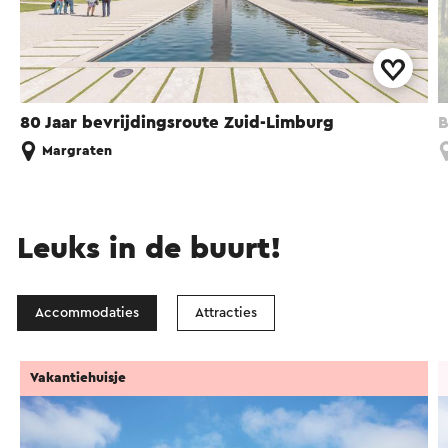
80 Jaar bevrijdingsroute Zuid-Limburg
B
Margraten
Leuks in de buurt!
Accommodaties
Attracties
Vakantiehuisje