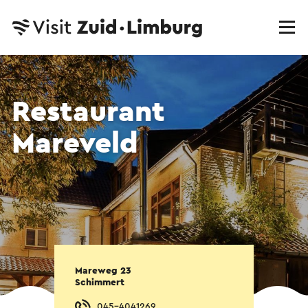
Restaurant
Mareveld
Mareweg 23
Schimmert
045-4041269