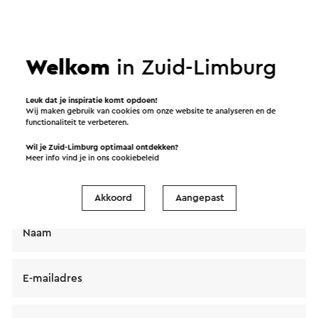
Verstuur een e-mail
Welkom
in Zuid-Limburg
Leuk dat je inspiratie komt opdoen!
Verstuur een mail naar Restaurant Gouden Leeuw.
Wij maken gebruik van cookies om onze website te analyseren en de
Je bericht wordt na een klik op “Verstuur” direct
functionaliteit te verbeteren.
verstuurd. In onze privacy verklaring staat hoe Visit
Wil je Zuid-Limburg optimaal ontdekken?
Zuid-Limburg met jouw persoonsgegevens
Meer info vind je in ons
cookiebeleid
omgaat.
Akkoord
Aangepast
Naam
E-mailadres