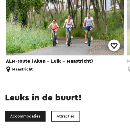
ALM-route (Aken - Luik - Maastricht)
M
Maastricht
Leuks in de buurt!
Accommodaties
Attracties