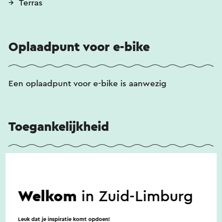
Terras
Oplaadpunt voor e-bike
Een oplaadpunt voor e-bike is aanwezig
Toegankelijkheid
Restaurant Bergzicht is rolstoelvriendelijk ingericht
en beschikt over een aangepast toilet. Het
restaurant is volledig drempelvrij. Honden zijn
Welkom
in Zuid-Limburg
welkom.
Leuk dat je inspiratie komt opdoen!