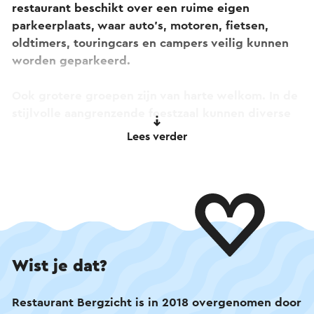
restaurant beschikt over een ruime eigen
parkeerplaats, waar auto’s, motoren, fietsen,
oldtimers, touringcars en campers veilig kunnen
worden geparkeerd.
Ook grotere groepen zijn van harte welkom. In de
stijlvolle aangrenzende feestzaal kunnen diverse
evenementen worden georganiseerd. Team
Lees verder
Bergzicht heeft ruime ervaring met het verzorgen
van koffietafels, vergaderingen, communies,
jubilea, bruiloften, concerten en andere
bijeenkomsten.
Daarnaast beschikt Restaurant Bergzicht over
twee ruime en rustig gelegen terrassen, die
Wist je dat?
sfeervol zijn ingericht. Twee grote zandbakken
zorgen ervoor dat kinderen zich uitstekend
Restaurant Bergzicht is in 2018 overgenomen door
kunnen vermaken, terwijl ouders ontspannen