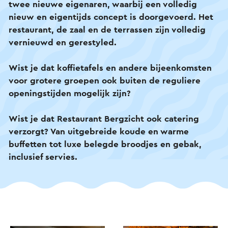
twee nieuwe eigenaren, waarbij een volledig
kunnen tafelen en genieten.
nieuw en eigentijds concept is doorgevoerd. Het
restaurant, de zaal en de terrassen zijn volledig
Tijdens de wintermaanden wordt het restaurant
vernieuwd en gerestyled.
sfeervol gedecoreerd. De warme inrichting en
gezellige ambiance zorgen voor een aangename
Wist je dat koffietafels en andere bijeenkomsten
sfeer. Het jonge en gastvrije personeel maakt de
voor grotere groepen ook buiten de reguliere
beleving compleet. Bovendien wordt de
openingstijden mogelijk zijn?
menukaart aangepast aan de seizoenen.
Wist je dat Restaurant Bergzicht ook catering
verzorgt? Van uitgebreide koude en warme
buffetten tot luxe belegde broodjes en gebak,
inclusief servies.