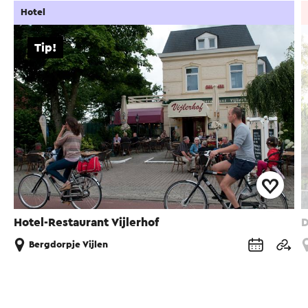
Hotel
Tip!
Hotel-Restaurant Vijlerhof
D
Bergdorpje Vijlen