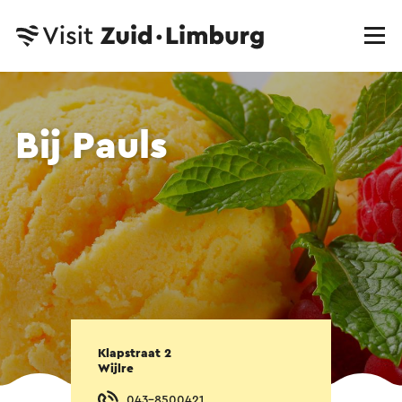
Bij Pauls
Klapstraat 2
Wijlre
043-8500421