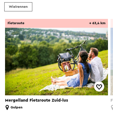
Wielrennen
Fietsroute
→ 63,4 km
Mergelland Fietsroute Zuid-lus
F
Gulpen