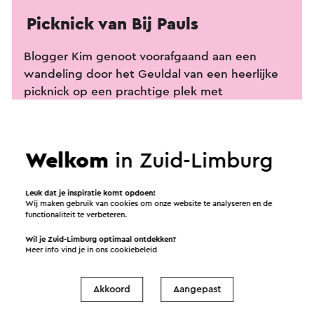
Picknick van Bij Pauls
Blogger Kim genoot voorafgaand aan een
wandeling door het Geuldal van een heerlijke
picknick op een prachtige plek met
adembenemend uitzicht.
Lees verder
Welkom
in Zuid-Limburg
Leuk dat je inspiratie komt opdoen!
Wij maken gebruik van cookies om onze website te analyseren en de
functionaliteit te verbeteren.
Wil je Zuid-Limburg optimaal ontdekken?
Verstuur een e-mail
Meer info vind je in ons
cookiebeleid
Akkoord
Aangepast