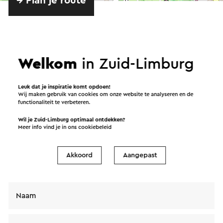
→ Plan je route
Verstuur een e-mail
Welkom
in Zuid-Limburg
Leuk dat je inspiratie komt opdoen!
Wij maken gebruik van cookies om onze website te analyseren en de
functionaliteit te verbeteren.
Verstuur een mail naar Menta Coffee-Cocktail-
Foodbar. Je bericht wordt na een klik op “Verstuur”
Wil je Zuid-Limburg optimaal ontdekken?
Meer info vind je in ons
cookiebeleid
direct verstuurd. In onze privacy verklaring staat
hoe Visit Zuid-Limburg met jouw
Akkoord
Aangepast
persoonsgegevens omgaat.
Naam