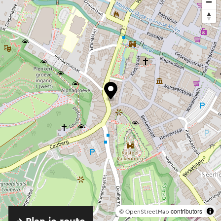
©
contributors
OpenStreetMap