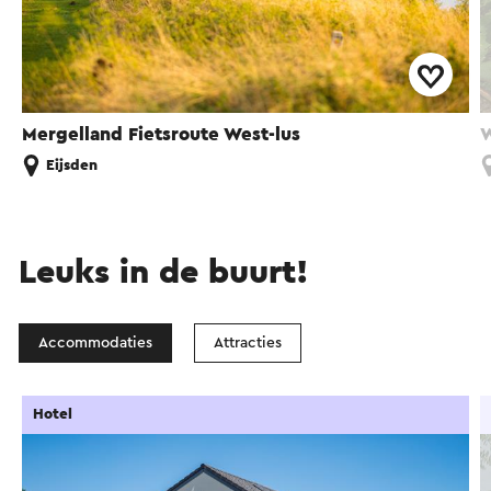
Mergelland Fietsroute West-lus
W
Eijsden
Leuks in de buurt!
Accommodaties
Attracties
Hotel