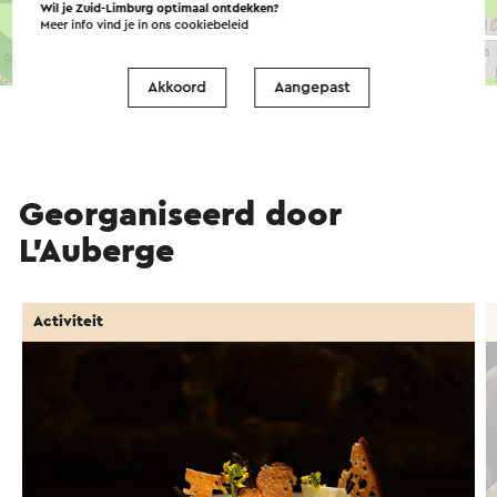
Wil je Zuid-Limburg optimaal ontdekken?
Meer info vind je in ons
cookiebeleid
©
contributors
OpenStreetMap
→ Plan je route
Akkoord
Aangepast
Georganiseerd door
L’Auberge
Activiteit