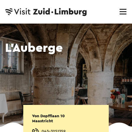
L’Auberge
Von Dopfflaan 10
Maastricht
043-3251359