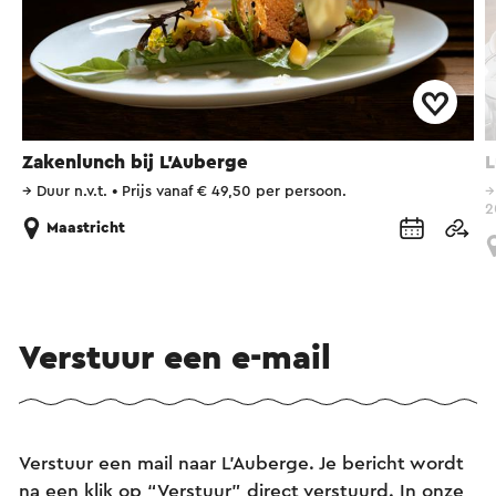
Zakenlunch bij L'Auberge
L
→
Duur n.v.t.
•
Prijs vanaf € 49,50 per persoon.
2
Maastricht
Verstuur een e-mail
Verstuur een mail naar L’Auberge. Je bericht wordt
na een klik op “Verstuur” direct verstuurd. In onze