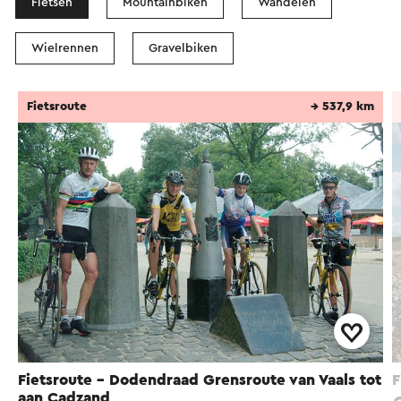
Fietsen
Mountainbiken
Wandelen
Wielrennen
Gravelbiken
Fietsroute
→ 537,9 km
Fietsroute - Dodendraad Grensroute van Vaals tot
F
aan Cadzand