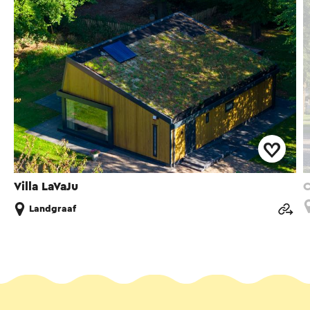
Villa LaVaJu
C
Landgraaf