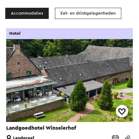
Accommodaties
Eet- en drinkgelegenheden
Hotel
Landgoedhotel Winselerhof
Landgraaf