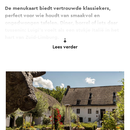
De menukaart biedt vertrouwde klassiekers,
perfect voor wie houdt van smaakvol en
ongedwongen tafelen. Diner, borrel of iets daar
tussenin: Luigi’s voelt als een stukje Italië in het
hart van Zuid-Limburg.
Lees verder
Bij mooi weer is ook het terras geopend – een
fijne plek om in de buitenlucht te genieten van
een lunch, borrel of diner. De informele sfeer
maakt Luigi’s ideaal voor een avond met vrienden,
een spontane lunch of gewoon als ontspannen
afsluiter van je dag.