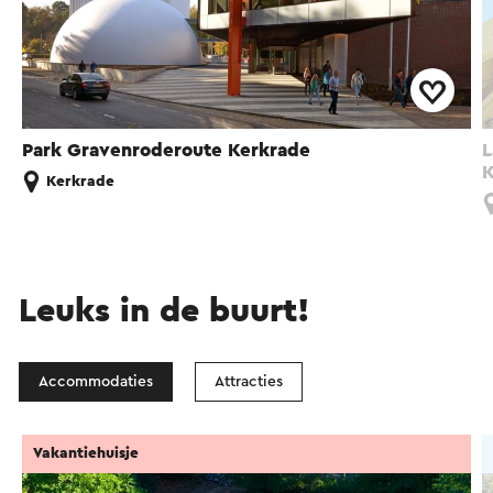
Park Gravenroderoute Kerkrade
L
K
Kerkrade
Leuks in de buurt!
Accommodaties
Attracties
Vakantiehuisje