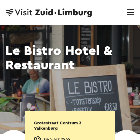
Le Bistro Hotel &
Restaurant
Grotestraat Centrum 3
Valkenburg
043-6012969