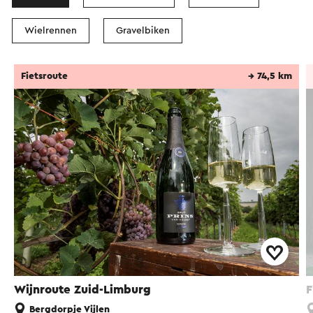
Wielrennen
Gravelbiken
Fietsroute
→ 74,5 km
Wijnroute Zuid-Limburg
F
Bergdorpje Vijlen