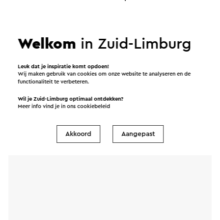
verstuurd. In onze privacy verklaring staat hoe Visit
Zuid-Limburg met jouw persoonsgegevens
omgaat.
Welkom
in Zuid-Limburg
Leuk dat je inspiratie komt opdoen!
Naam
Wij maken gebruik van cookies om onze website te analyseren en de
functionaliteit te verbeteren.
Wil je Zuid-Limburg optimaal ontdekken?
E-mailadres
Meer info vind je in ons
cookiebeleid
Akkoord
Aangepast
Bericht