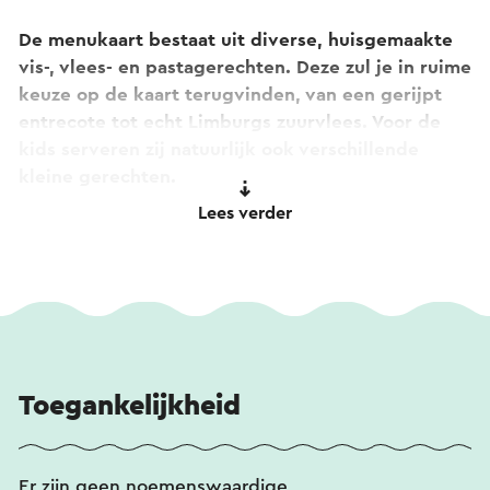
De menukaart bestaat uit diverse, huisgemaakte
vis-, vlees- en pastagerechten. Deze zul je in ruime
keuze op de kaart terugvinden, van een gerijpt
entrecote tot echt Limburgs zuurvlees. Voor de
kids serveren zij natuurlijk ook verschillende
kleine gerechten.
Lees verder
Naast de uitgebreide dinerkaart worden er ook
diverse dranken geserveerd, waaronder meer dan
twintig speciaal bieren. Deze drankkaart wordt
ieder seizoen in samenwerking met de
bierbrouwerij zorgvuldig samengesteld.
Toegankelijkheid
Er zijn geen noemenswaardige