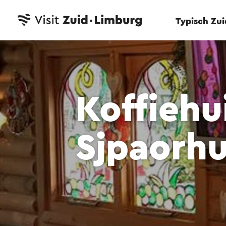
Typisch Zu
Koffiehui
Sjpaorhu