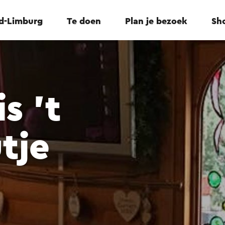
id-Limburg
Te doen
Plan je bezoek
Sho
s 't
tje