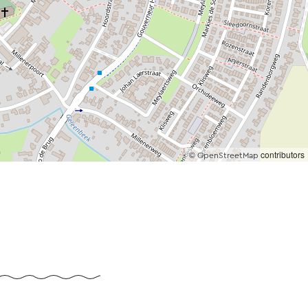
©
contributors
OpenStreetMap