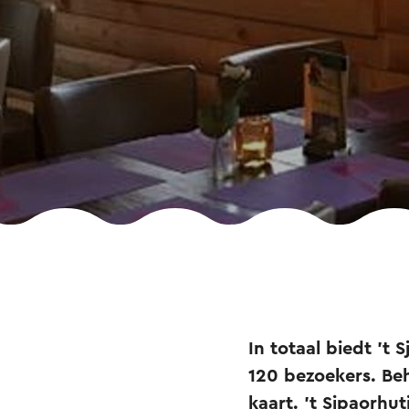
In totaal biedt 't
120 bezoekers. Be
kaart. 't Sjpaorhut