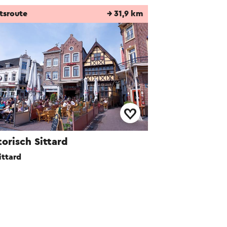
tsroute
→ 31,9 km
torisch Sittard
ittard