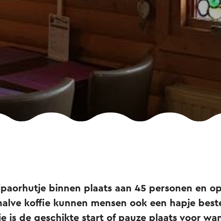
 Sjpaorhutje binnen plaats aan 45 personen en op
halve koffie kunnen mensen ook een hapje beste
je is de geschikte start of pauze plaats voor wan