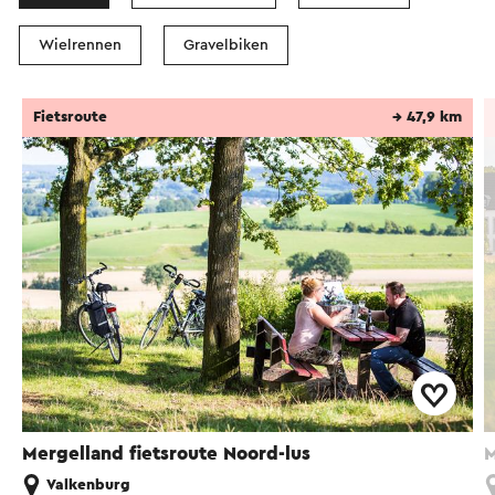
Wielrennen
Gravelbiken
Fietsroute
→ 47,9 km
Mergelland fietsroute Noord-lus
M
Valkenburg