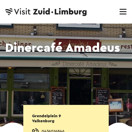
Dinercafé Amadeus
Grendelplein 9
Valkenburg
0436016846