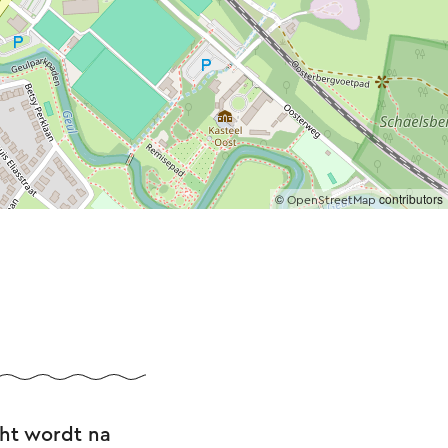
©
contributors
OpenStreetMap
cht wordt na