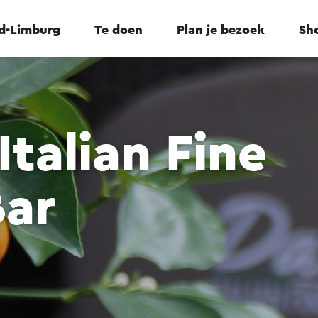
id-Limburg
Te doen
Plan je bezoek
Sho
Italian Fine
Bar