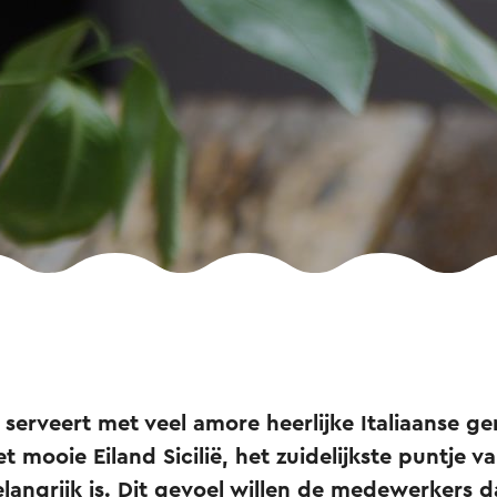
 serveert met veel amore heerlijke Italiaanse g
t mooie Eiland Sicilië, het zuidelijkste puntje va
elangrijk is. Dit gevoel willen de medewerkers 