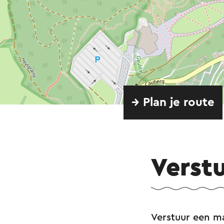
→ Plan je route
Verst
Verstuur een ma