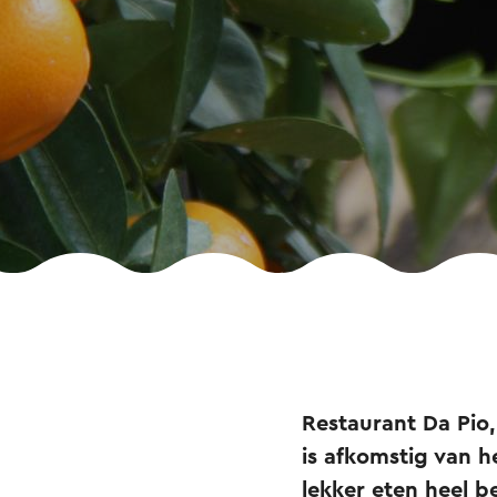
Restaurant Da Pio,
is afkomstig van he
lekker eten heel b