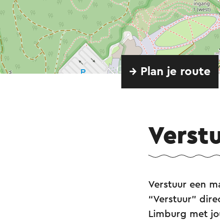
→ Plan je route
Verst
Verstuur een ma
“Verstuur” dire
Limburg met j