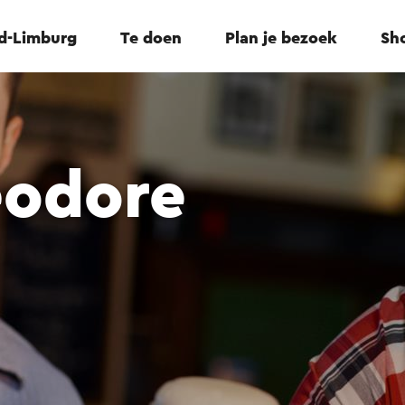
id-Limburg
Te doen
Plan je bezoek
Sho
éodore