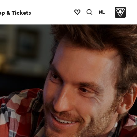
NL
p & Tickets